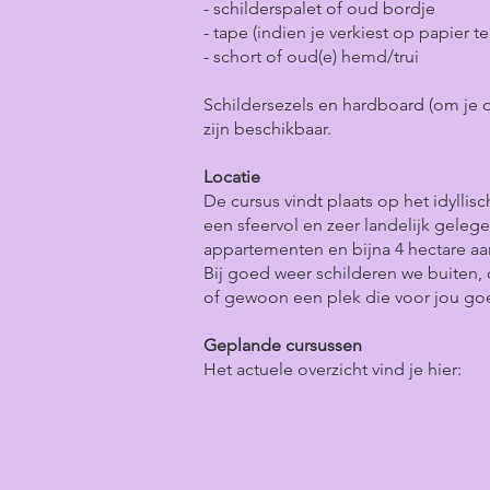
- schilderspalet of oud bordje
- tape (indien je verkiest op papier t
- schort of oud(e) hemd/trui
Schildersezels en hardboard (om je 
zijn beschikbaar.
Locatie
De cursus vindt plaats op het idylli
een sfeervol en zeer landelijk geleg
appartementen en bijna 4 hectare aan
Bij goed weer schilderen we buiten, 
of gewoon een plek die voor jou goed
Geplande cursussen
Het actuele overzicht vind je hier: