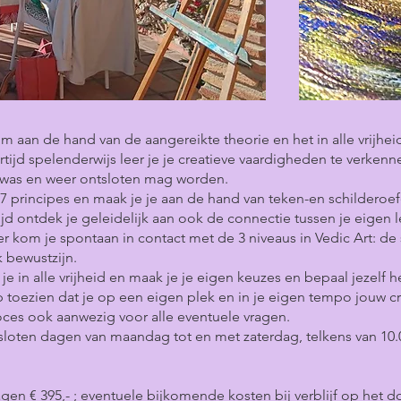
 aan de hand van de aangereikte theorie en het in alle vrijheid
kertijd spelenderwijs leer je je creatieve vaardigheden te verke
 al was en weer ontsloten mag worden.
7 principes en maak je je aan de hand van teken-en schilderoe
d ontdek je geleidelijk aan ook de connectie tussen je eigen l
r kom je spontaan in contact met de 3 niveaus in Vedic Art: de 
jk bewustzijn.
je in alle vrijheid en maak je je eigen keuzes en bepaal jezelf 
 op toezien dat je op een eigen plek en in je eigen tempo jouw 
roces ook aanwezig voor alle eventuele vragen.
sloten dagen van maandag tot en met zaterdag, telkens van 10.
en € 395,- ; eventuele bijkomende kosten bij verblijf op het d