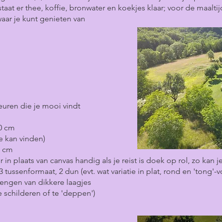
t er thee, koffie, bronwater en koekjes klaar; voor de maaltijd
 waar je kunt genieten van
kleuren die je mooi vindt
0 cm
je kan vinden)
0 cm
 in plaats van canvas handig als je reist is doek op rol, zo kan 
 3 tussenformaat, 2 dun (evt. wat variatie in plat, rond en 'tong'-
rengen van dikkere laagjes
 schilderen of te 'deppen')