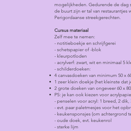
mogelijkheden. Gedurende de dag staa
de buurt zijn er tal van restaurantjes
Perigordaanse streekgerechten.
Cursus materiaal
Zelf mee te nemen:
​- notitieboekje en schrijfgerei
- schetspapier of -blok
- kleurpotloden
- acrylverf: zwart, wit en minimaal 5 
- schilderdoeken:
4 canvasdoeken van minimum 50 x 6
1 zeer klein doekje (het kleinste dat 
2 grote doeken van ongeveer 60 x 8
PS: je kan ook kiezen voor acrylpapier
- penselen voor acryl: 1 breed, 2 dik,
- evt. paar paletmesjes voor het opb
- keukensponsjes (om achtergrond te
- oude doek, evt. keukenrol
- sterke lijm